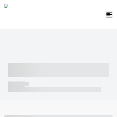
----- ----- -- ------ ---- ---- -- ----- -----
----- --- ------
----- -----
----- ----- -- ------ ---- ---- -- ----- ----- ----- --- ------