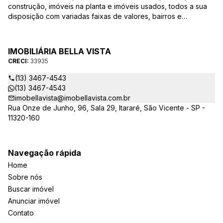
construção, imóveis na planta e imóveis usados, todos a sua
disposição com variadas faixas de valores, bairros e
dimensões para melhor atender as suas necessidades e
anseios. Ao nos procurar, nossos corretores – credenciados
ao CRECI-EE – estarão sempre prontos para responder-lhe
IMOBILIÁRIA BELLA VISTA
todas as suas dúvidas sobre casas, apartamentos, terrenos,
CRECI:
33935
salas comerciais e outros produtos imobiliários.
(13) 3467-4543
(13) 3467-4543
imobellavista@imobellavista.com.br
Rua Onze de Junho, 96, Sala 29, Itararé, São Vicente - SP -
11320-160
Navegação rápida
Home
Sobre nós
Buscar imóvel
Anunciar imóvel
Contato