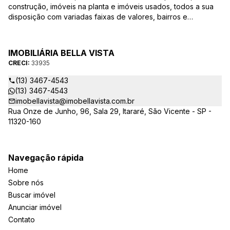
construção, imóveis na planta e imóveis usados, todos a sua
disposição com variadas faixas de valores, bairros e
dimensões para melhor atender as suas necessidades e
anseios. Ao nos procurar, nossos corretores – credenciados
ao CRECI-EE – estarão sempre prontos para responder-lhe
IMOBILIÁRIA BELLA VISTA
todas as suas dúvidas sobre casas, apartamentos, terrenos,
CRECI:
33935
salas comerciais e outros produtos imobiliários.
(13) 3467-4543
(13) 3467-4543
imobellavista@imobellavista.com.br
Rua Onze de Junho, 96, Sala 29, Itararé, São Vicente - SP -
11320-160
Navegação rápida
Home
Sobre nós
Buscar imóvel
Anunciar imóvel
Contato