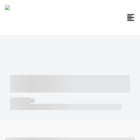
----- ----- -- ------ ---- ---- -- ----- -----
----- --- ------
----- -----
----- ----- -- ------ ---- ---- -- ----- ----- ----- --- ------