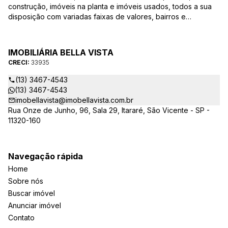
construção, imóveis na planta e imóveis usados, todos a sua
disposição com variadas faixas de valores, bairros e
dimensões para melhor atender as suas necessidades e
anseios. Ao nos procurar, nossos corretores – credenciados
ao CRECI-EE – estarão sempre prontos para responder-lhe
IMOBILIÁRIA BELLA VISTA
todas as suas dúvidas sobre casas, apartamentos, terrenos,
CRECI:
33935
salas comerciais e outros produtos imobiliários.
(13) 3467-4543
(13) 3467-4543
imobellavista@imobellavista.com.br
Rua Onze de Junho, 96, Sala 29, Itararé, São Vicente - SP -
11320-160
Navegação rápida
Home
Sobre nós
Buscar imóvel
Anunciar imóvel
Contato