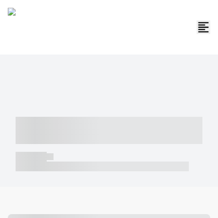
----- ----- -- ------ ---- ---- -- ----- -----
----- --- ------
----- -----
----- ----- -- ------ ---- ---- -- ----- ----- ----- --- ------