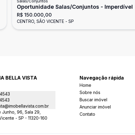
Salas/Conjuntos
Oportunidade Salas/Conjuntos - Imperdível
R$ 150.000,00
CENTRO, SÃO VICENTE - SP
IA BELLA VISTA
Navegação rápida
Home
Sobre nós
-4543
Buscar imóvel
-4543
sta@imobellavista.com.br
Anunciar imóvel
 Junho, 96, Sala 29,
Contato
 Vicente - SP - 11320-160