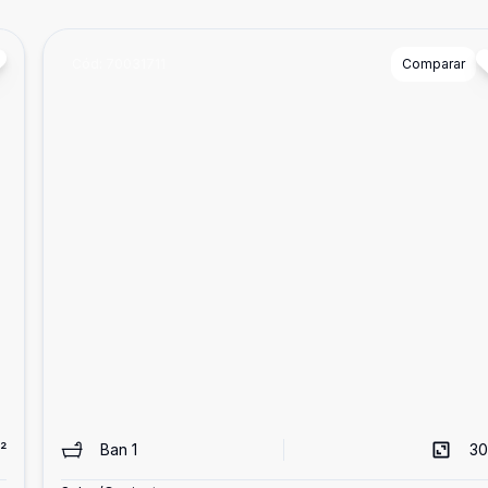
Cód:
70031711
Comparar
²
Ban
1
30