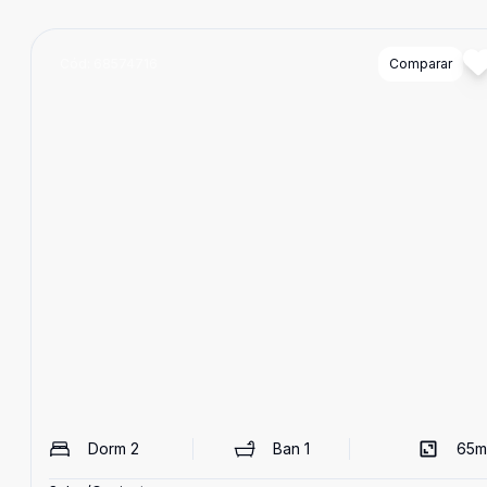
Cód:
68574716
Comparar
Dorm
2
Ban
1
65
m