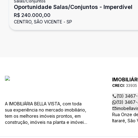
Salas/Conjuntos
Oportunidade Salas/Conjuntos - Imperdível
R$ 240.000,00
CENTRO, SÃO VICENTE - SP
IMOBILIÁR
CRECI:
33935
(13) 3467
(13) 3467
A IMOBILIÁRIA BELLA VISTA, com toda
imobellavi
sua experiência no mercado imobiliário,
Rua Onze de
tem os melhores imóveis prontos, em
Itararé, São
construção, imóveis na planta e imóveis
usados, todos a sua disposição com
variadas faixas de valores, bairros e