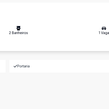
2
Banheiro
s
1
Vag
Portaria