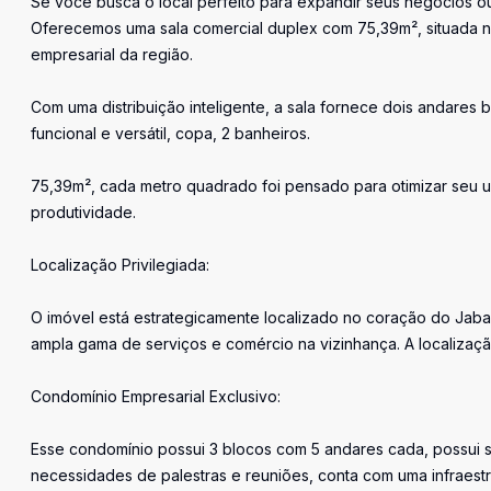
Se você busca o local perfeito para expandir seus negócios ou
Oferecemos uma sala comercial duplex com 75,39m², situada n
empresarial da região.
Com uma distribuição inteligente, a sala fornece dois andare
funcional e versátil, copa, 2 banheiros.
75,39m², cada metro quadrado foi pensado para otimizar seu u
produtividade.
Localização Privilegiada:
O imóvel está estrategicamente localizado no coração do Jabaq
ampla gama de serviços e comércio na vizinhança. A localização
Condomínio Empresarial Exclusivo:
Esse condomínio possui 3 blocos com 5 andares cada, possui s
necessidades de palestras e reuniões, conta com uma infraestru