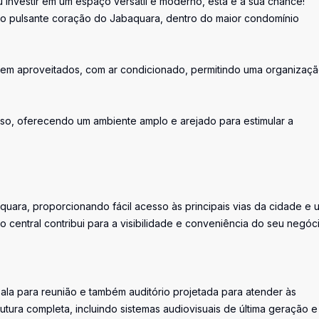
 investir em um espaço versátil e moderno, esta é a sua chance!
o pulsante coração do Jabaquara, dentro do maior condomínio
s bem aproveitados, com ar condicionado, permitindo uma organizaç
so, oferecendo um ambiente amplo e arejado para estimular a
uara, proporcionando fácil acesso às principais vias da cidade e 
 central contribui para a visibilidade e conveniência do seu negóci
ala para reunião e também auditório projetada para atender às
tura completa, incluindo sistemas audiovisuais de última geração e