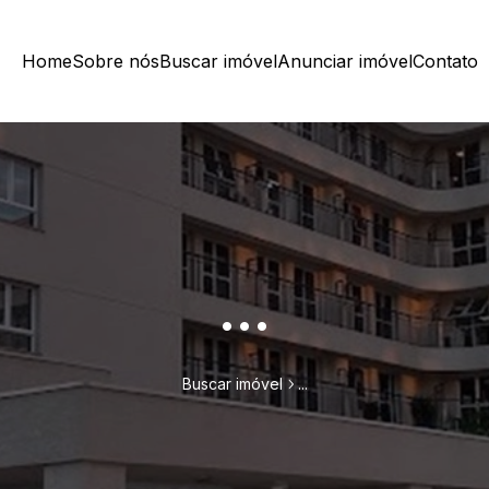
Home
Sobre nós
Buscar imóvel
Anunciar imóvel
Contato
...
Buscar imóvel
...