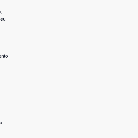
a,
seu
ento
s
a
o