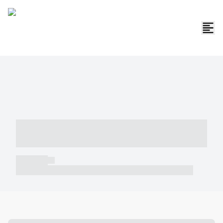
----- ----- -- ------ ---- ---- -- ----- -----
----- --- ------
----- -----
----- ----- -- ------ ---- ---- -- ----- ----- ----- --- ------