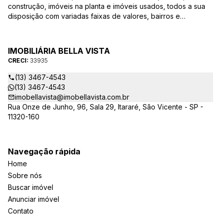
construção, imóveis na planta e imóveis usados, todos a sua
disposição com variadas faixas de valores, bairros e
dimensões para melhor atender as suas necessidades e
anseios. Ao nos procurar, nossos corretores – credenciados
ao CRECI-EE – estarão sempre prontos para responder-lhe
IMOBILIÁRIA BELLA VISTA
todas as suas dúvidas sobre casas, apartamentos, terrenos,
CRECI:
33935
salas comerciais e outros produtos imobiliários.
(13) 3467-4543
(13) 3467-4543
imobellavista@imobellavista.com.br
Rua Onze de Junho, 96, Sala 29, Itararé, São Vicente - SP -
11320-160
Navegação rápida
Home
Sobre nós
Buscar imóvel
Anunciar imóvel
Contato