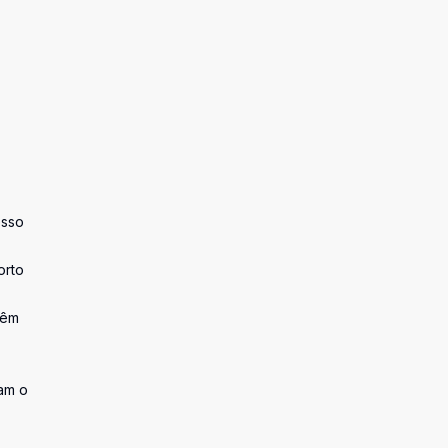
esso
orto
vêm
tam o