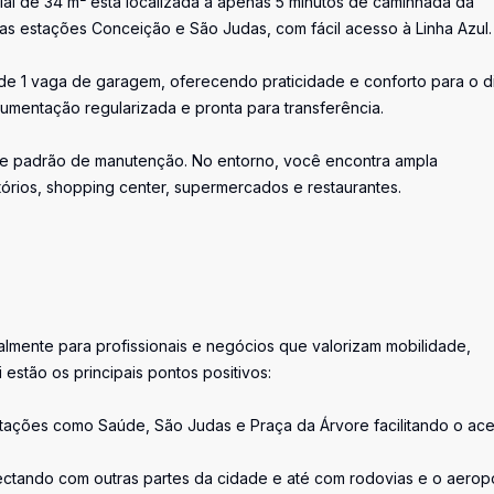
cial de 34 m² está localizada a apenas 5 minutos de caminhada da
as estações Conceição e São Judas, com fácil acesso à Linha Azul.
 de 1 vaga de garagem, oferecendo praticidade e conforto para o d
umentação regularizada e pronta para transferência.
nte padrão de manutenção. No entorno, você encontra ampla
rtórios, shopping center, supermercados e restaurantes.
ialmente para profissionais e negócios que valorizam mobilidade,
 estão os principais pontos positivos:
stações como Saúde, São Judas e Praça da Árvore facilitando o ac
ectando com outras partes da cidade e até com rodovias e o aerop