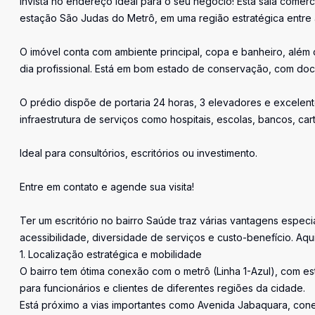
Invista no endereço ideal para o seu negócio! Esta sala comer
estação São Judas do Metrô, em uma região estratégica entre 
O imóvel conta com ambiente principal, copa e banheiro, além
dia profissional. Está em bom estado de conservação, com doc
O prédio dispõe de portaria 24 horas, 3 elevadores e excele
infraestrutura de serviços como hospitais, escolas, bancos, ca
Ideal para consultórios, escritórios ou investimento.
Entre em contato e agende sua visita!
Ter um escritório no bairro Saúde traz várias vantagens espec
acessibilidade, diversidade de serviços e custo-benefício. Aqui
1. Localização estratégica e mobilidade
O bairro tem ótima conexão com o metrô (Linha 1-Azul), com e
para funcionários e clientes de diferentes regiões da cidade.
Está próximo a vias importantes como Avenida Jabaquara, con