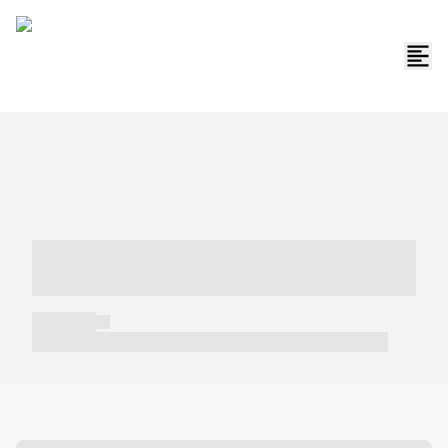
----- ----- -- ------ ---- ---- -- ----- -----
----- --- ------
----- -----
----- ----- -- ------ ---- ---- -- ----- ----- ----- --- ------