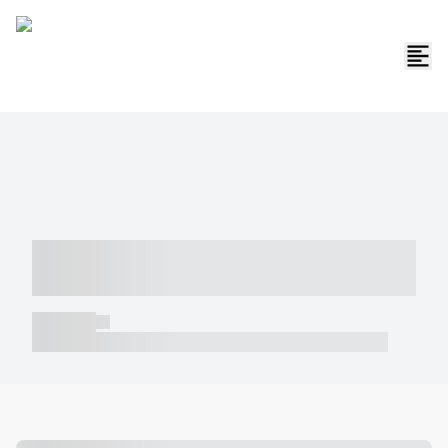
----- ----- -- ------ ---- ---- -- ----- -----
----- --- ------
----- -----
----- ----- -- ------ ---- ---- -- ----- ----- ----- --- ------