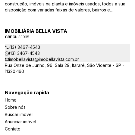
construção, imóveis na planta e imóveis usados, todos a sua
disposição com variadas faixas de valores, bairros e
dimensões para melhor atender as suas necessidades e
anseios. Ao nos procurar, nossos corretores – credenciados
ao CRECI-EE – estarão sempre prontos para responder-lhe
IMOBILIÁRIA BELLA VISTA
todas as suas dúvidas sobre casas, apartamentos, terrenos,
CRECI:
33935
salas comerciais e outros produtos imobiliários.
(13) 3467-4543
(13) 3467-4543
imobellavista@imobellavista.com.br
Rua Onze de Junho, 96, Sala 29, Itararé, São Vicente - SP -
11320-160
Navegação rápida
Home
Sobre nós
Buscar imóvel
Anunciar imóvel
Contato