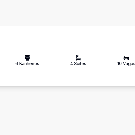
6
Banheiro
s
4
Suíte
s
10
Vaga