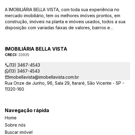
A IMOBILIÁRIA BELLA VISTA, com toda sua experiência no
mercado imobiliário, tem os melhores imóveis prontos, em
construção, imóveis na planta e imóveis usados, todos a sua
disposição com variadas faixas de valores, bairros e
dimensões para melhor atender as suas necessidades e
anseios. Ao nos procurar, nossos corretores – credenciados
ao CRECI-EE – estarão sempre prontos para responder-lhe
IMOBILIÁRIA BELLA VISTA
todas as suas dúvidas sobre casas, apartamentos, terrenos,
CRECI:
33935
salas comerciais e outros produtos imobiliários.
(13) 3467-4543
(13) 3467-4543
imobellavista@imobellavista.com.br
Rua Onze de Junho, 96, Sala 29, Itararé, São Vicente - SP -
11320-160
Navegação rápida
Home
Sobre nós
Buscar imóvel