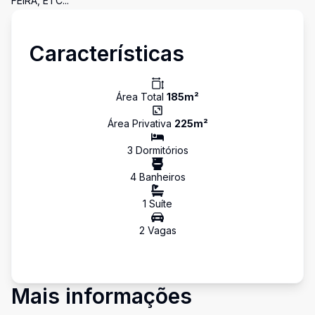
FEIRA, ETC...
Características
Área Total
185
m²
Área Privativa
225
m²
3
Dormitório
s
4
Banheiro
s
1
Suíte
2
Vaga
s
Mais informações