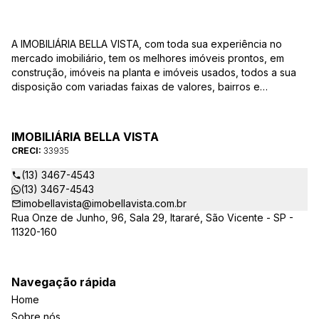
A IMOBILIÁRIA BELLA VISTA, com toda sua experiência no
mercado imobiliário, tem os melhores imóveis prontos, em
construção, imóveis na planta e imóveis usados, todos a sua
disposição com variadas faixas de valores, bairros e
dimensões para melhor atender as suas necessidades e
anseios. Ao nos procurar, nossos corretores – credenciados
ao CRECI-EE – estarão sempre prontos para responder-lhe
IMOBILIÁRIA BELLA VISTA
todas as suas dúvidas sobre casas, apartamentos, terrenos,
CRECI:
33935
salas comerciais e outros produtos imobiliários.
(13) 3467-4543
(13) 3467-4543
imobellavista@imobellavista.com.br
Rua Onze de Junho, 96, Sala 29, Itararé, São Vicente - SP -
11320-160
Navegação rápida
Home
Sobre nós