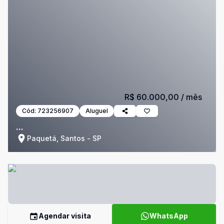
R$ 60.000,00
/ mês
Cód:
723256907
Aluguel
...
Paquetá, Santos - SP
Agendar visita
WhatsApp