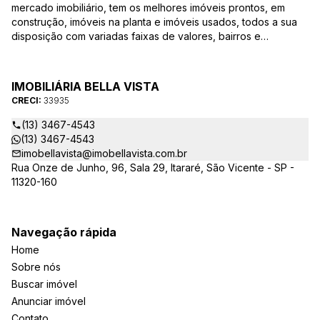
mercado imobiliário, tem os melhores imóveis prontos, em
construção, imóveis na planta e imóveis usados, todos a sua
disposição com variadas faixas de valores, bairros e
dimensões para melhor atender as suas necessidades e
anseios. Ao nos procurar, nossos corretores – credenciados
ao CRECI-EE – estarão sempre prontos para responder-lhe
IMOBILIÁRIA BELLA VISTA
todas as suas dúvidas sobre casas, apartamentos, terrenos,
CRECI:
33935
salas comerciais e outros produtos imobiliários.
(13) 3467-4543
(13) 3467-4543
imobellavista@imobellavista.com.br
Rua Onze de Junho, 96, Sala 29, Itararé, São Vicente - SP -
11320-160
Navegação rápida
Home
Sobre nós
Buscar imóvel
Anunciar imóvel
Contato