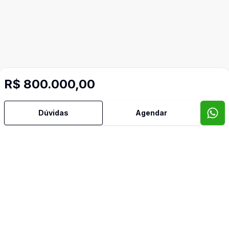
R$ 800.000,00
Dúvidas
Agendar
Corretor
IMOBILIÁRIA BELLA VISTA
Vanderson Silva de Jesus
(13) 97805-6069
(13) 97805-6069