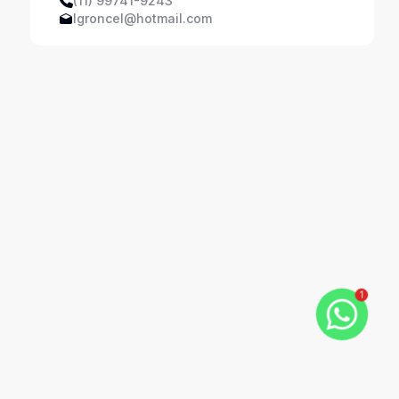
(11) 99741-9243
lgroncel@hotmail.com
1