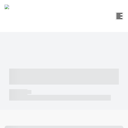
----- ----- -- ------ ---- ---- -- ----- -----
----- --- ------
----- -----
----- ----- -- ------ ---- ---- -- ----- ----- ----- --- ------