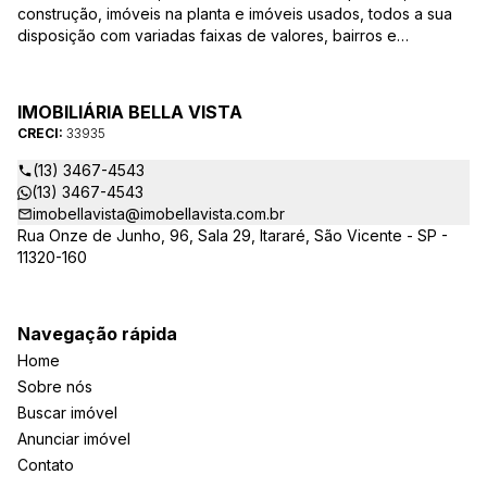
construção, imóveis na planta e imóveis usados, todos a sua
disposição com variadas faixas de valores, bairros e
dimensões para melhor atender as suas necessidades e
anseios. Ao nos procurar, nossos corretores – credenciados
ao CRECI-EE – estarão sempre prontos para responder-lhe
IMOBILIÁRIA BELLA VISTA
todas as suas dúvidas sobre casas, apartamentos, terrenos,
CRECI:
33935
salas comerciais e outros produtos imobiliários.
(13) 3467-4543
(13) 3467-4543
imobellavista@imobellavista.com.br
Rua Onze de Junho, 96, Sala 29, Itararé, São Vicente - SP -
11320-160
Navegação rápida
Home
Sobre nós
Buscar imóvel
Anunciar imóvel
Contato