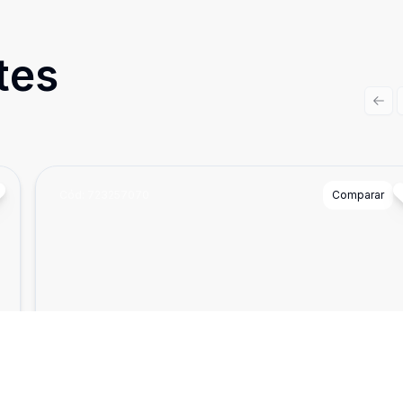
tes
Prev
Cód:
723257070
Comparar