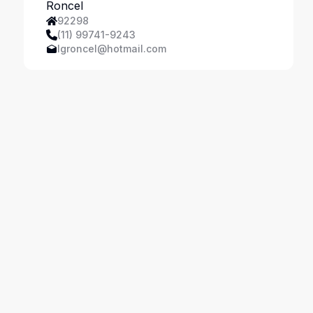
Ferreira
92298
(11) 99741-9243
lgroncel@hotmail.com