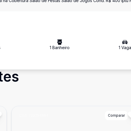
ina na Cobertura Salão de Festas Salão de Jogos Cond. R$ 400 iptu 
s
1
Banheiro
1
Vag
tes
Cód:
723254884
Comparar