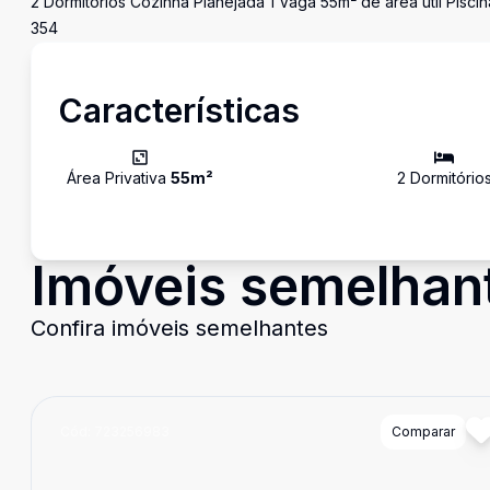
2 Dormitórios Cozinha Planejada 1 Vaga 55m² de área útil Pisc
354
Características
Área Privativa
55
m²
2
Dormitório
Imóveis semelhan
Confira imóveis semelhantes
Cód:
723256983
Comparar