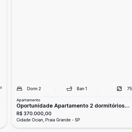
²
Dorm
2
Ban
1
75
Apartamento
Oportunidade Apartamento 2 dormitórios
R$ 370.000,00
com vista ao mar
Cidade Ocian, Praia Grande - SP