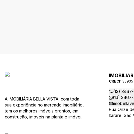
IMOBILIÁR
CRECI:
33935
(13) 3467
(13) 3467
A IMOBILIÁRIA BELLA VISTA, com toda
imobellavi
sua experiência no mercado imobiliário,
Rua Onze de
tem os melhores imóveis prontos, em
Itararé, São
construção, imóveis na planta e imóveis
usados, todos a sua disposição com
variadas faixas de valores, bairros e