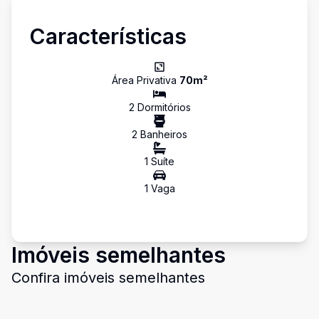
Características
Área Privativa
70
m²
2
Dormitório
s
2
Banheiro
s
1
Suíte
1
Vaga
Imóveis semelhantes
Confira imóveis semelhantes