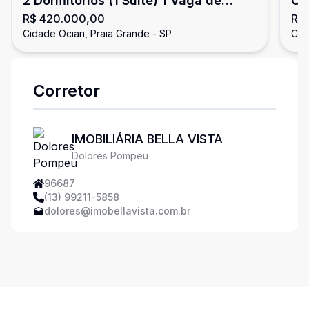
2 Dormitórios (1 Suíte) 1 Vaga de
Op
R$ 420.000,00
R$
Garagem
do
Cidade Ocian, Praia Grande - SP
Cid
Corretor
IMOBILIÁRIA BELLA VISTA
Dolores Pompeu
96687
(13) 99211-5858
dolores@imobellavista.com.br