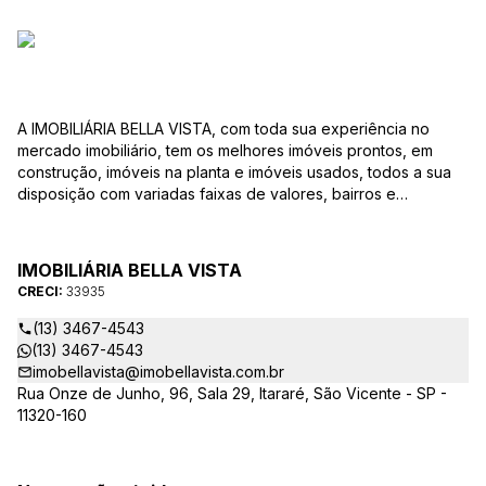
A IMOBILIÁRIA BELLA VISTA, com toda sua experiência no
mercado imobiliário, tem os melhores imóveis prontos, em
construção, imóveis na planta e imóveis usados, todos a sua
disposição com variadas faixas de valores, bairros e
dimensões para melhor atender as suas necessidades e
anseios. Ao nos procurar, nossos corretores – credenciados
ao CRECI-EE – estarão sempre prontos para responder-lhe
IMOBILIÁRIA BELLA VISTA
todas as suas dúvidas sobre casas, apartamentos, terrenos,
CRECI:
33935
salas comerciais e outros produtos imobiliários.
(13) 3467-4543
(13) 3467-4543
imobellavista@imobellavista.com.br
Rua Onze de Junho, 96, Sala 29, Itararé, São Vicente - SP -
11320-160