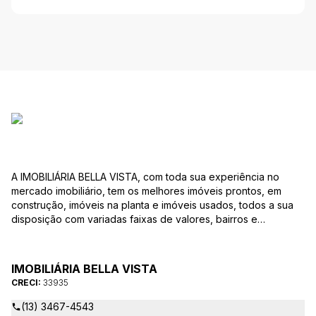
A IMOBILIÁRIA BELLA VISTA, com toda sua experiência no
mercado imobiliário, tem os melhores imóveis prontos, em
construção, imóveis na planta e imóveis usados, todos a sua
disposição com variadas faixas de valores, bairros e
dimensões para melhor atender as suas necessidades e
anseios. Ao nos procurar, nossos corretores – credenciados
ao CRECI-EE – estarão sempre prontos para responder-lhe
IMOBILIÁRIA BELLA VISTA
todas as suas dúvidas sobre casas, apartamentos, terrenos,
CRECI:
33935
salas comerciais e outros produtos imobiliários.
(13) 3467-4543