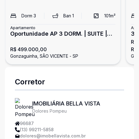
Dorm
3
Ban
1
101
m²
Apartamento
Apa
Oportunidade AP 3 DORM. | SUITE |
3 
R$
GARAGEM
Vi
R$ 499.000,00
R$
Gonzaguinha, SÃO VICENTE - SP
Gon
Corretor
IMOBILIÁRIA BELLA VISTA
Dolores Pompeu
96687
(13) 99211-5858
dolores@imobellavista.com.br