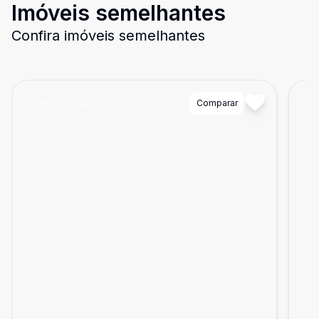
Imóveis semelhantes
Confira imóveis semelhantes
Cód:
723253217
Comparar
Có