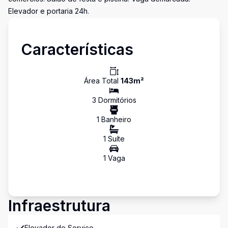
Elevador e portaria 24h.
Características
Área Total
143
m²
3
Dormitório
s
1
Banheiro
1
Suíte
1
Vaga
Infraestrutura
Elevador de Serviço