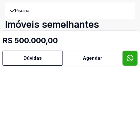
Piscina
Imóveis semelhantes
Confira imóveis semelhantes
R$ 500.000,00
Dúvidas
Agendar
Cód:
723257243
Comparar
Có