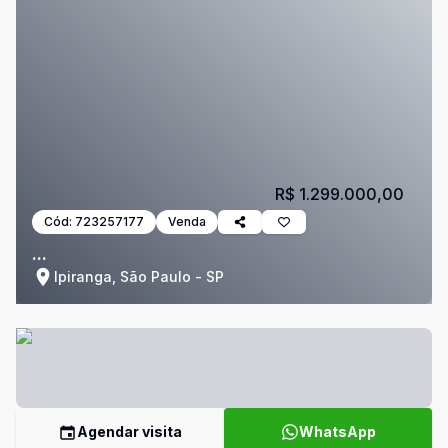
R$ 1.299.000,00
Cód:
723257177
Venda
...
Ipiranga, São Paulo - SP
Agendar visita
WhatsApp