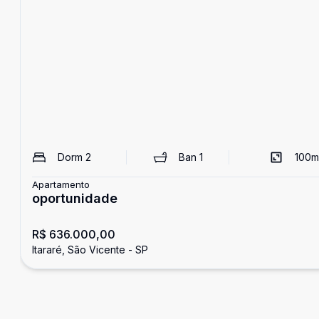
Dorm
2
Ban
1
100
m
Apartamento
oportunidade
R$ 636.000,00
Itararé, São Vicente - SP