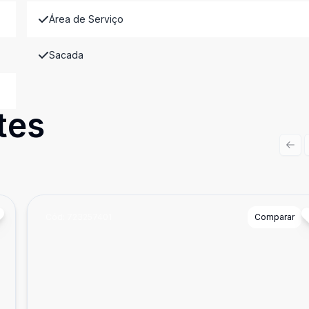
Área de Serviço
Sacada
tes
Prev
Cód:
723257401
Comparar