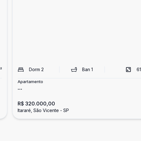
²
Dorm
2
Ban
1
61
Apartamento
...
R$ 320.000,00
Itararé, São Vicente - SP