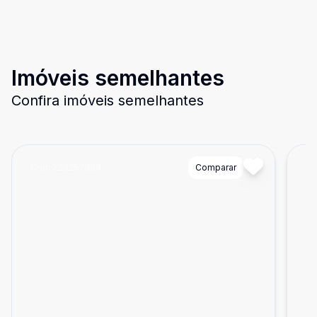
Imóveis semelhantes
Confira imóveis semelhantes
Cód:
723257389
Comparar
Có