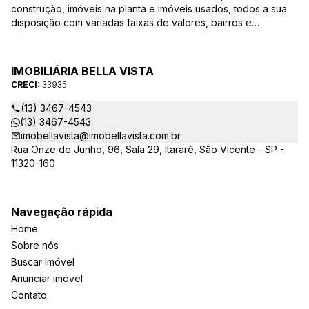
construção, imóveis na planta e imóveis usados, todos a sua
disposição com variadas faixas de valores, bairros e
dimensões para melhor atender as suas necessidades e
anseios. Ao nos procurar, nossos corretores – credenciados
ao CRECI-EE – estarão sempre prontos para responder-lhe
IMOBILIÁRIA BELLA VISTA
todas as suas dúvidas sobre casas, apartamentos, terrenos,
CRECI:
33935
salas comerciais e outros produtos imobiliários.
(13) 3467-4543
(13) 3467-4543
imobellavista@imobellavista.com.br
Rua Onze de Junho, 96, Sala 29, Itararé, São Vicente - SP -
11320-160
Navegação rápida
Home
Sobre nós
Buscar imóvel
Anunciar imóvel
Contato