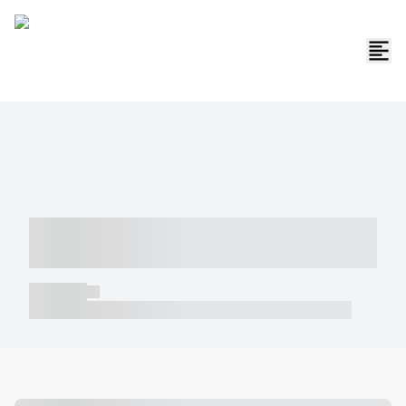
----- ----- -- ------ ---- ---- -- ----- -----
----- --- ------
----- -----
----- ----- -- ------ ---- ---- -- ----- ----- ----- --- ------