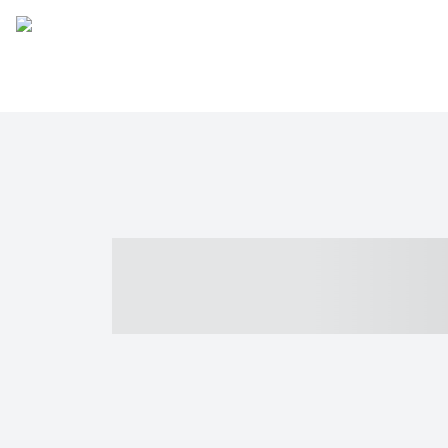
----- ----- -- -
- ------