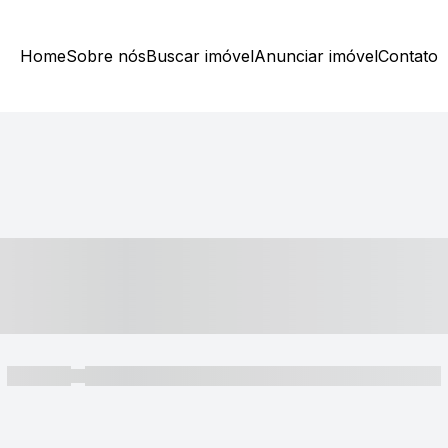
Home
Sobre nós
Buscar imóvel
Anunciar imóvel
Contato
----- ---- ---- -- ----
----- -----
----- ----- -- ------ ---- ---- -- ----- ----- ----- --- ------