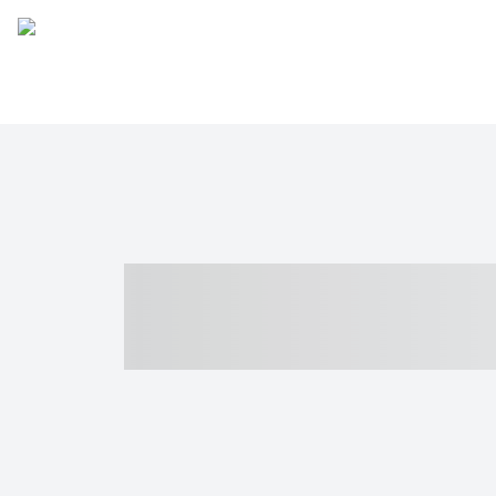
----- ----- -- -
- ------