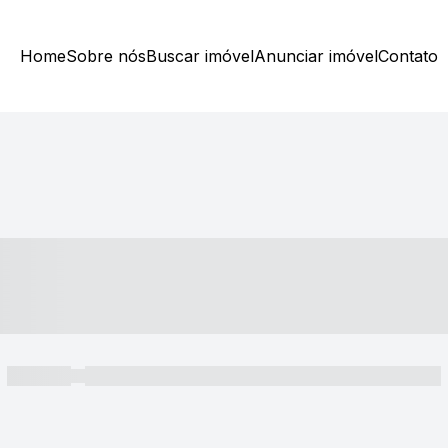
Home
Sobre nós
Buscar imóvel
Anunciar imóvel
Contato
----- ---- ---- -- ----
----- -----
----- ----- -- ------ ---- ---- -- ----- ----- ----- --- ------