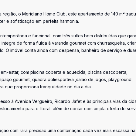
a região, o Meridiano Home Club, este apartamento de 140 m² trad
er e sofisticação em perfeita harmonia.
ntemporânea e funcional, com três suítes bem distribuídas que gar
se integra de forma fluida à varanda gourmet com churrasqueira, cri
ilo. O imóvel conta ainda com despensa, banheiro de serviço e dua
em-estar, com piscina coberta e aquecida, piscina descoberta,
spaço gourmet, quadra poliesportiva ,salão de jogos, playground,
 que proporciona tranquilidade no dia a dia.
cesso à Avenida Vergueiro, Ricardo Jafet e às principais vias da cid
slocamento para o litoral, além de contar com ampla oferta de serv
ização com rara precisão uma combinação cada vez mais escassa na