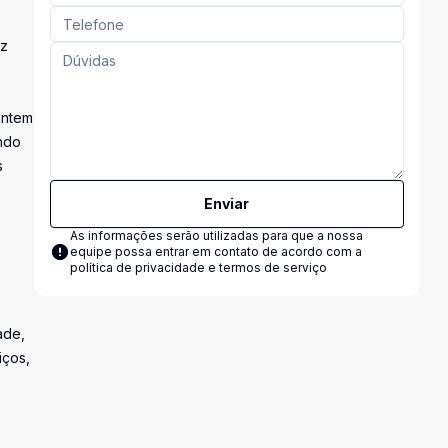
uz
antem
ando
s
Enviar
As informações serão utilizadas para que a nossa
equipe possa entrar em contato de acordo com a
política de privacidade e termos de serviço
ade,
iços,