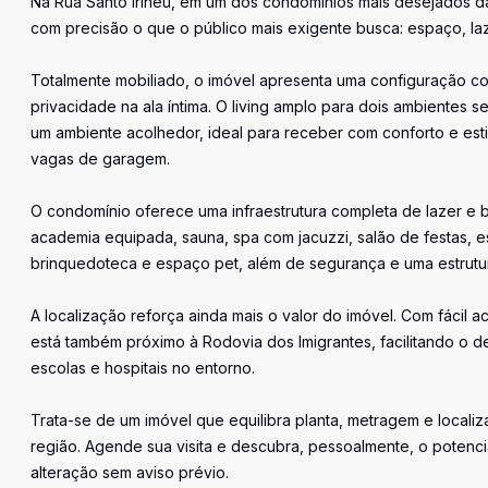
Na Rua Santo Irineu, em um dos condomínios mais desejados d
com precisão o que o público mais exigente busca: espaço, laz
Totalmente mobiliado, o imóvel apresenta uma configuração co
privacidade na ala íntima. O living amplo para dois ambientes 
um ambiente acolhedor, ideal para receber com conforto e est
vagas de garagem.
O condomínio oferece uma infraestrutura completa de lazer e b
academia equipada, sauna, spa com jacuzzi, salão de festas, e
brinquedoteca e espaço pet, além de segurança e uma estrutura
A localização reforça ainda mais o valor do imóvel. Com fácil a
está também próximo à Rodovia dos Imigrantes, facilitando o de
escolas e hospitais no entorno.
Trata-se de um imóvel que equilibra planta, metragem e local
região. Agende sua visita e descubra, pessoalmente, o potencia
alteração sem aviso prévio.