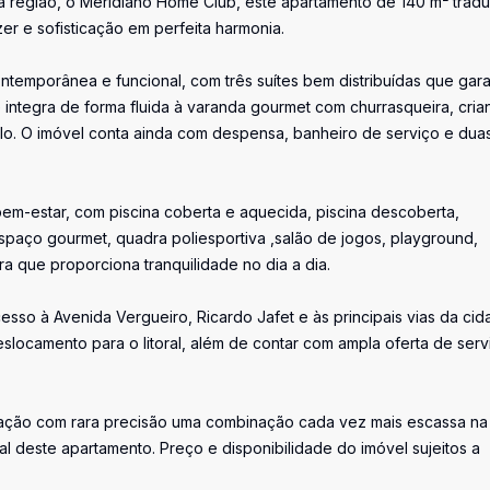
a região, o Meridiano Home Club, este apartamento de 140 m² trad
er e sofisticação em perfeita harmonia.
ntemporânea e funcional, com três suítes bem distribuídas que gar
se integra de forma fluida à varanda gourmet com churrasqueira, cri
ilo. O imóvel conta ainda com despensa, banheiro de serviço e dua
em-estar, com piscina coberta e aquecida, piscina descoberta,
spaço gourmet, quadra poliesportiva ,salão de jogos, playground,
 que proporciona tranquilidade no dia a dia.
cesso à Avenida Vergueiro, Ricardo Jafet e às principais vias da cid
slocamento para o litoral, além de contar com ampla oferta de serv
ização com rara precisão uma combinação cada vez mais escassa na
l deste apartamento. Preço e disponibilidade do imóvel sujeitos a