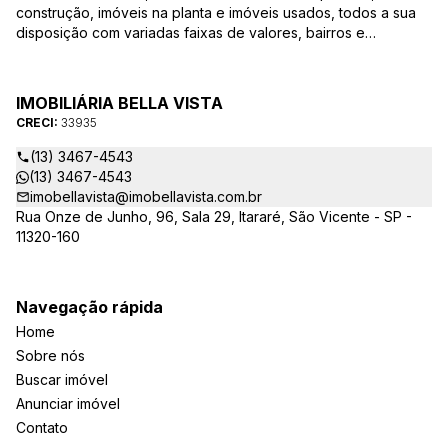
construção, imóveis na planta e imóveis usados, todos a sua
disposição com variadas faixas de valores, bairros e
dimensões para melhor atender as suas necessidades e
anseios. Ao nos procurar, nossos corretores – credenciados
ao CRECI-EE – estarão sempre prontos para responder-lhe
IMOBILIÁRIA BELLA VISTA
todas as suas dúvidas sobre casas, apartamentos, terrenos,
CRECI:
33935
salas comerciais e outros produtos imobiliários.
(13) 3467-4543
(13) 3467-4543
imobellavista@imobellavista.com.br
Rua Onze de Junho, 96, Sala 29, Itararé, São Vicente - SP -
11320-160
Navegação rápida
Home
Sobre nós
Buscar imóvel
Anunciar imóvel
Contato