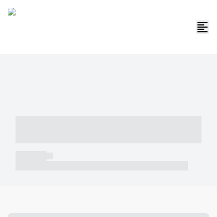
----- ----- -- ------ ---- ---- -- ----- -----
----- --- ------
----- -----
----- ----- -- ------ ---- ---- -- ----- ----- ----- --- ------