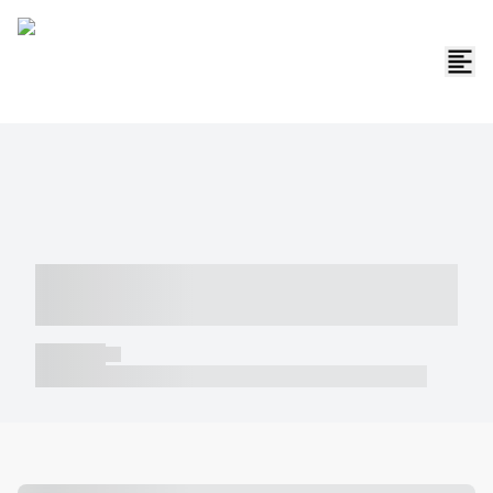
----- ----- -- ------ ---- ---- -- ----- -----
----- --- ------
----- -----
----- ----- -- ------ ---- ---- -- ----- ----- ----- --- ------