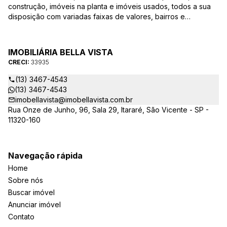
construção, imóveis na planta e imóveis usados, todos a sua
disposição com variadas faixas de valores, bairros e
dimensões para melhor atender as suas necessidades e
anseios. Ao nos procurar, nossos corretores – credenciados
ao CRECI-EE – estarão sempre prontos para responder-lhe
IMOBILIÁRIA BELLA VISTA
todas as suas dúvidas sobre casas, apartamentos, terrenos,
CRECI:
33935
salas comerciais e outros produtos imobiliários.
(13) 3467-4543
(13) 3467-4543
imobellavista@imobellavista.com.br
Rua Onze de Junho, 96, Sala 29, Itararé, São Vicente - SP -
11320-160
Navegação rápida
Home
Sobre nós
Buscar imóvel
Anunciar imóvel
Contato