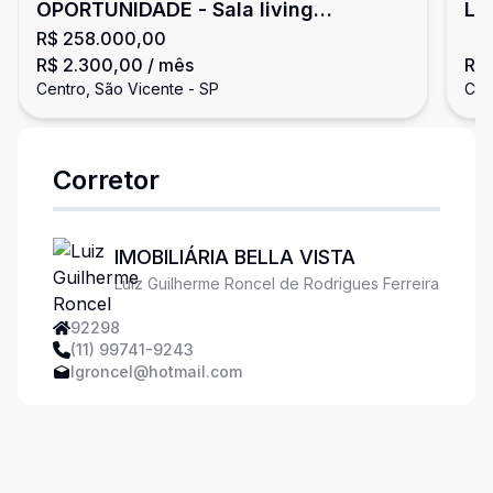
OPORTUNIDADE - Sala living
Li
R$ 258.000,00
reformado
R$ 2.300,00
/ mês
R$
Centro, São Vicente - SP
Cen
Corretor
IMOBILIÁRIA BELLA VISTA
Luiz Guilherme Roncel de Rodrigues Ferreira
92298
(11) 99741-9243
lgroncel@hotmail.com