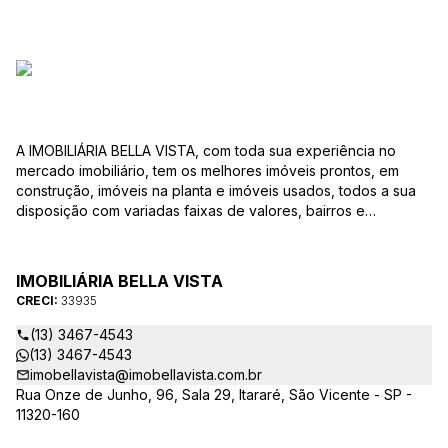
A IMOBILIÁRIA BELLA VISTA, com toda sua experiência no
mercado imobiliário, tem os melhores imóveis prontos, em
construção, imóveis na planta e imóveis usados, todos a sua
disposição com variadas faixas de valores, bairros e
dimensões para melhor atender as suas necessidades e
anseios. Ao nos procurar, nossos corretores – credenciados
ao CRECI-EE – estarão sempre prontos para responder-lhe
IMOBILIÁRIA BELLA VISTA
todas as suas dúvidas sobre casas, apartamentos, terrenos,
CRECI:
33935
salas comerciais e outros produtos imobiliários.
(13) 3467-4543
(13) 3467-4543
imobellavista@imobellavista.com.br
Rua Onze de Junho, 96, Sala 29, Itararé, São Vicente - SP -
11320-160