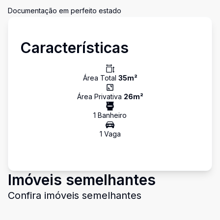
Documentação em perfeito estado
Características
Área Total
35
m²
Área Privativa
26
m²
1
Banheiro
1
Vaga
Imóveis semelhantes
Confira imóveis semelhantes