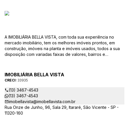
A IMOBILIÁRIA BELLA VISTA, com toda sua experiência no
mercado imobiliário, tem os melhores imóveis prontos, em
construção, imóveis na planta e imóveis usados, todos a sua
disposição com variadas faixas de valores, bairros e
dimensões para melhor atender as suas necessidades e
anseios. Ao nos procurar, nossos corretores – credenciados
ao CRECI-EE – estarão sempre prontos para responder-lhe
IMOBILIÁRIA BELLA VISTA
todas as suas dúvidas sobre casas, apartamentos, terrenos,
CRECI:
33935
salas comerciais e outros produtos imobiliários.
(13) 3467-4543
(13) 3467-4543
imobellavista@imobellavista.com.br
Rua Onze de Junho, 96, Sala 29, Itararé, São Vicente - SP -
11320-160