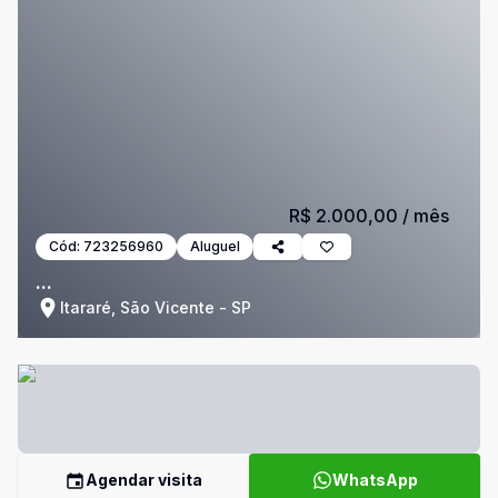
R$ 2.000,00
/ mês
Cód:
723256960
Aluguel
...
Itararé, São Vicente - SP
Agendar visita
WhatsApp