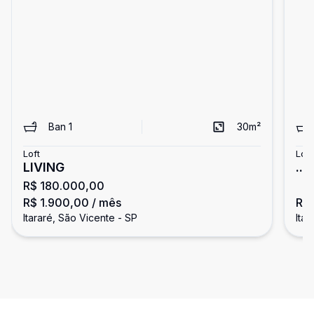
Ban
1
30
m²
Loft
Loft
LIVING
...
R$ 180.000,00
R$ 1.900,00
/ mês
R$ 
Itararé, São Vicente - SP
Ita