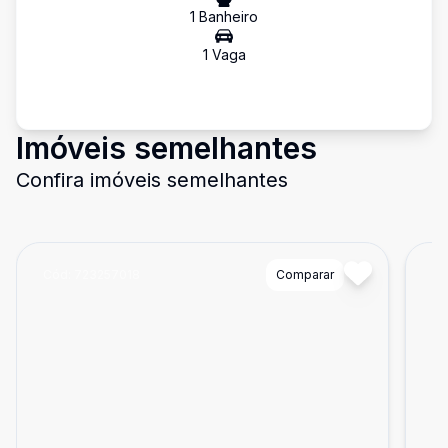
1
Banheiro
1
Vaga
Imóveis semelhantes
Confira imóveis semelhantes
Cód:
723257018
Comparar
Có