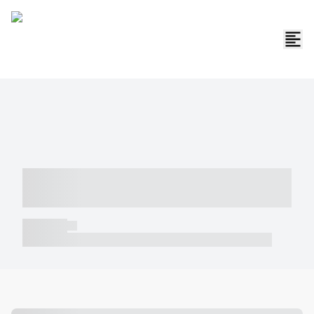
----- ----- -- ------ ---- ---- -- ----- -----
----- --- ------
----- -----
----- ----- -- ------ ---- ---- -- ----- ----- ----- --- ------