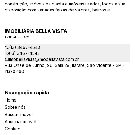
construção, imóveis na planta e imóveis usados, todos a sua
disposição com variadas faixas de valores, bairros e
dimensões para melhor atender as suas necessidades e
anseios. Ao nos procurar, nossos corretores – credenciados
ao CRECI-EE – estarão sempre prontos para responder-lhe
IMOBILIÁRIA BELLA VISTA
todas as suas dúvidas sobre casas, apartamentos, terrenos,
CRECI:
33935
salas comerciais e outros produtos imobiliários.
(13) 3467-4543
(13) 3467-4543
imobellavista@imobellavista.com.br
Rua Onze de Junho, 96, Sala 29, Itararé, São Vicente - SP -
11320-160
Navegação rápida
Home
Sobre nós
Buscar imóvel
Anunciar imóvel
Contato