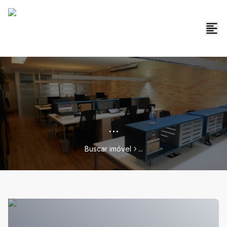
...
Buscar imóvel
...