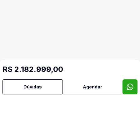
R$ 2.182.999,00
Dúvidas
Agendar
Imóveis semelhantes
Confira imóveis semelhantes
Cód:
723257179
Comparar
Có