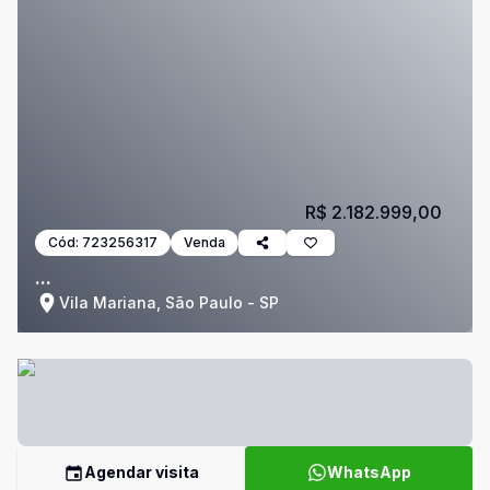
R$ 2.182.999,00
Cód:
723256317
Venda
...
Vila Mariana, São Paulo - SP
Agendar visita
WhatsApp