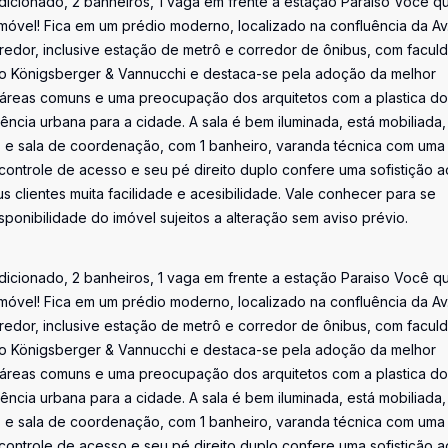
dicionado, 2 banheiros, 1 vaga em frente a estação Paraiso Você q
imóvel! Fica em um prédio moderno, localizado na confluência da Av
o redor, inclusive estação de metrô e corredor de ônibus, com facul
ório Königsberger & Vannucchi e destaca-se pela adoção da melhor
as áreas comuns e uma preocupação dos arquitetos com a plastica do
ncia urbana para a cidade. A sala é bem iluminada, está mobiliada,
 e sala de coordenação, com 1 banheiro, varanda técnica com uma 
ontrole de acesso e seu pé direito duplo confere uma sofistição a
 clientes muita facilidade e acesibilidade. Vale conhecer para se
isponibilidade do imóvel sujeitos a alteração sem aviso prévio.
dicionado, 2 banheiros, 1 vaga em frente a estação Paraiso Você q
imóvel! Fica em um prédio moderno, localizado na confluência da Av
o redor, inclusive estação de metrô e corredor de ônibus, com facul
ório Königsberger & Vannucchi e destaca-se pela adoção da melhor
as áreas comuns e uma preocupação dos arquitetos com a plastica do
ncia urbana para a cidade. A sala é bem iluminada, está mobiliada,
 e sala de coordenação, com 1 banheiro, varanda técnica com uma 
ontrole de acesso e seu pé direito duplo confere uma sofistição a