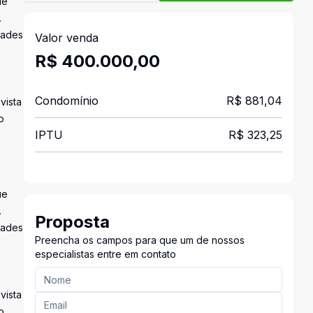
ue
.
dades
Valor venda
R$ 400.000,00
Condomínio
R$ 881,04
vista
o
IPTU
R$ 323,25
ue
.
Proposta
dades
Preencha os campos para que um de nossos
especialistas entre em contato
vista
o