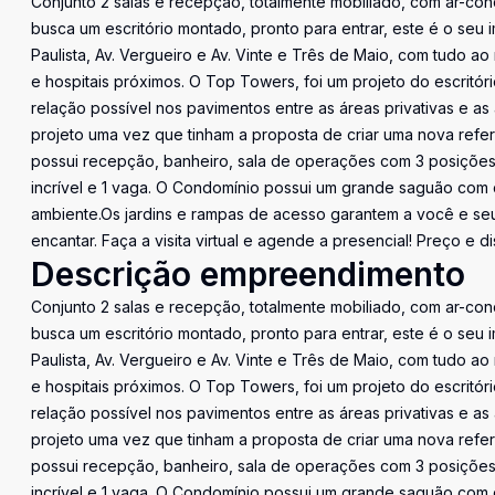
Conjunto 2 salas e recepção, totalmente mobiliado, com ar-con
busca um escritório montado, pronto para entrar, este é o seu 
Paulista, Av. Vergueiro e Av. Vinte e Três de Maio, com tudo a
e hospitais próximos. O Top Towers, foi um projeto do escrit
relação possível nos pavimentos entre as áreas privativas e 
projeto uma vez que tinham a proposta de criar uma nova referê
possui recepção, banheiro, sala de operações com 3 posições
incrível e 1 vaga. O Condomínio possui um grande saguão com c
ambiente.Os jardins e rampas de acesso garantem a você e seus
encantar. Faça a visita virtual e agende a presencial! Preço e d
Descrição empreendimento
Conjunto 2 salas e recepção, totalmente mobiliado, com ar-con
busca um escritório montado, pronto para entrar, este é o seu 
Paulista, Av. Vergueiro e Av. Vinte e Três de Maio, com tudo a
e hospitais próximos. O Top Towers, foi um projeto do escrit
relação possível nos pavimentos entre as áreas privativas e 
projeto uma vez que tinham a proposta de criar uma nova referê
possui recepção, banheiro, sala de operações com 3 posições
incrível e 1 vaga. O Condomínio possui um grande saguão com c