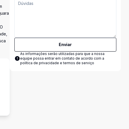
m
quara
 O
ade,
sca
Enviar
As informações serão utilizadas para que a nossa
equipe possa entrar em contato de acordo com a
política de privacidade e termos de serviço
s