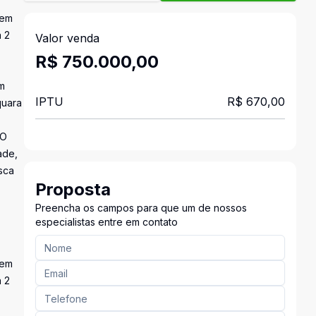
 em
a 2
Valor venda
R$ 750.000,00
m
IPTU
R$ 670,00
quara
 O
ade,
sca
Proposta
Preencha os campos para que um de nossos
especialistas entre em contato
 em
a 2