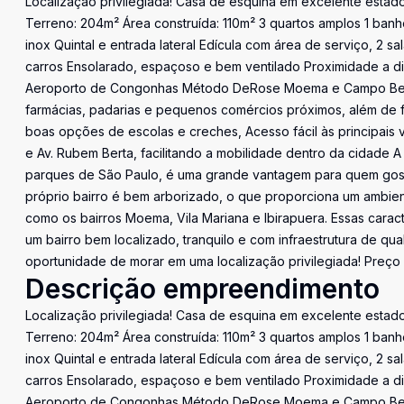
Localização privilegiada! Casa de esquina em excelente estado 
Terreno: 204m² Área construída: 110m² 3 quartos amplos 1 banhe
inox Quintal e entrada lateral Edícula com área de serviço, 2 
carros Ensolarado, espaçoso e bem ventilado Proximidade a div
Aeroporto de Congonhas Método DeRose Moema e Campo Belo O
farmácias, padarias e pequenos comércios próximos, além de f
boas opções de escolas e creches, Acesso fácil às principais vi
e Av. Rubem Berta, facilitando a mobilidade dentro da cidade 
parques de São Paulo, é uma grande vantagem para quem gosta
próprio bairro é bem arborizado, o que proporciona um ambien
como os bairros Moema, Vila Mariana e Ibirapuera. Essas carac
um bairro bem localizado, tranquilo e com infraestrutura de qu
oportunidade de morar em uma localização privilegiada! Preço e
Descrição empreendimento
Localização privilegiada! Casa de esquina em excelente estado 
Terreno: 204m² Área construída: 110m² 3 quartos amplos 1 banhe
inox Quintal e entrada lateral Edícula com área de serviço, 2 
carros Ensolarado, espaçoso e bem ventilado Proximidade a div
Aeroporto de Congonhas Método DeRose Moema e Campo Belo O