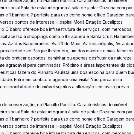
de conservação, no Planalto Paulista. Características do imóvel
iro social Sala de estar integrada à sala de jantar Cozinha com pia
salas e 1 banheiro ? perfeita para uso como home office Garagem par
ersos pontos de interesse: Hospital Moriá Estação Eucaliptos
 bairro oferece boa infraestrutura de serviços, com mercados,
ácil acesso a shoppings como o Ibirapuera e Santa Cruz. Há també
as: Av. dos Bandeirantes, Av. 23 de Maio, Av. Indianópolis, Av. Jaba
A proximidade ao Parque Ibirapuera, um dos maiores e mais famosos
 de praticar esportes, caminhar ou apenas desfrutar da natureza.
te agradável para caminhadas. Próximo a áreas importantes da cid
terísticas fazem do Planalto Paulista uma boa escolha para quem bu
alidade. Entre em contato e agende uma visita! Não perca essa
 disponibilidade do imóvel sujeitos a alteração sem aviso prévio.
de conservação, no Planalto Paulista. Características do imóvel
iro social Sala de estar integrada à sala de jantar Cozinha com pia
salas e 1 banheiro ? perfeita para uso como home office Garagem par
ersos pontos de interesse: Hospital Moriá Estação Eucaliptos
 bairro oferece boa infraestrutura de serviços, com mercados,