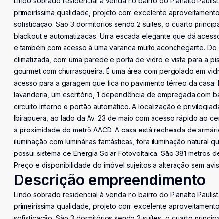
Lindo sobrado residencial à venda no bairro do Planalto Pauli
primeiríssima qualidade, projeto com excelente aproveitamen
sofisticação. São 3 dormitórios sendo 2 suítes, o quarto principa
blackout e automatizadas. Uma escada elegante que dá acesso 
e também com acesso à uma varanda muito aconchegante. Do out
climatizada, com uma parede e porta de vidro e vista para a pis
gourmet com churrasqueira. É uma área com pergolado em vidro 
acesso para a garagem que fica no pavimento térreo da casa. 
lavanderia, um escritório, 1 dependência de empregada com b
circuito interno e portão automático. A localização é privileg
Ibirapuera, ao lado da Av. 23 de maio com acesso rápido ao 
a proximidade do metrô AACD. A casa está recheada de armár
iluminação com luminárias fantásticas, fora iluminação natural
possui sistema de Energia Solar Fotovoltaica. São 381 metros de
Preço e disponibilidade do imóvel sujeitos a alteração sem avis
Descrição empreendimento
Lindo sobrado residencial à venda no bairro do Planalto Pauli
primeiríssima qualidade, projeto com excelente aproveitamen
sofisticação. São 3 dormitórios sendo 2 suítes, o quarto principa