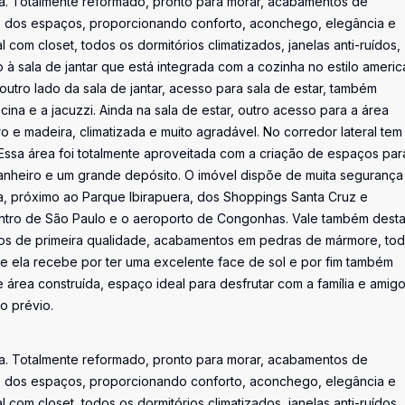
sta. Totalmente reformado, pronto para morar, acabamentos de
to dos espaços, proporcionando conforto, aconchego, elegância e
l com closet, todos os dormitórios climatizados, janelas anti-ruídos,
à sala de jantar que está integrada com a cozinha no estilo ameri
ro lado da sala de jantar, acesso para sala de estar, também
cina e a jacuzzi. Ainda na sala de estar, outro acesso para a área
e madeira, climatizada e muito agradável. No corredor lateral tem
Essa área foi totalmente aproveitada com a criação de espaços par
anheiro e um grande depósito. O imóvel dispõe de muita seguranç
iada, próximo ao Parque Ibirapuera, dos Shoppings Santa Cruz e
centro de São Paulo e o aeroporto de Congonhas. Vale também dest
ios de primeira qualidade, acabamentos em pedras de mármore, to
 que ela recebe por ter uma excelente face de sol e por fim também
 área construída, espaço ideal para desfrutar com a família e amigo
o prévio.
sta. Totalmente reformado, pronto para morar, acabamentos de
to dos espaços, proporcionando conforto, aconchego, elegância e
l com closet, todos os dormitórios climatizados, janelas anti-ruídos,