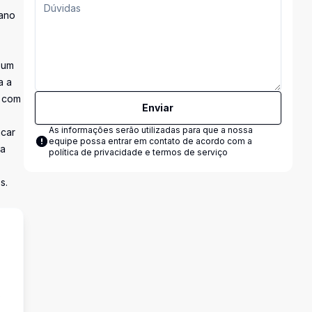
cano
 um
a a
a com
Enviar
As informações serão utilizadas para que a nossa
acar
equipe possa entrar em contato de acordo com a
da
política de privacidade e termos de serviço
s.
s