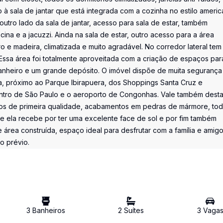
à sala de jantar que está integrada com a cozinha no estilo ameri
ro lado da sala de jantar, acesso para sala de estar, também
cina e a jacuzzi. Ainda na sala de estar, outro acesso para a área
e madeira, climatizada e muito agradável. No corredor lateral tem
Essa área foi totalmente aproveitada com a criação de espaços par
anheiro e um grande depósito. O imóvel dispõe de muita seguranç
iada, próximo ao Parque Ibirapuera, dos Shoppings Santa Cruz e
centro de São Paulo e o aeroporto de Congonhas. Vale também dest
ios de primeira qualidade, acabamentos em pedras de mármore, to
 que ela recebe por ter uma excelente face de sol e por fim também
 área construída, espaço ideal para desfrutar com a família e amigo
o prévio.
3
Banheiro
s
2
Suíte
s
3
Vaga