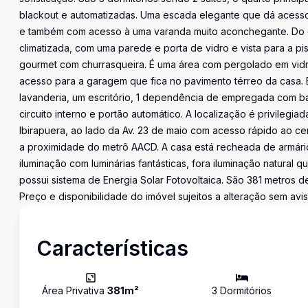
blackout e automatizadas. Uma escada elegante que dá acesso 
e também com acesso à uma varanda muito aconchegante. Do out
climatizada, com uma parede e porta de vidro e vista para a pis
gourmet com churrasqueira. É uma área com pergolado em vidro 
acesso para a garagem que fica no pavimento térreo da casa. 
lavanderia, um escritório, 1 dependência de empregada com b
circuito interno e portão automático. A localização é privileg
Ibirapuera, ao lado da Av. 23 de maio com acesso rápido ao 
a proximidade do metrô AACD. A casa está recheada de armár
iluminação com luminárias fantásticas, fora iluminação natural
possui sistema de Energia Solar Fotovoltaica. São 381 metros de
Preço e disponibilidade do imóvel sujeitos a alteração sem avis
Características
Área Privativa
381
m²
3
Dormitório
s